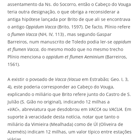
assentamento da Ns. do Socorro, então o Cabeço do Vouga
teria outra designação, o que obriga a reconsiderar a
antiga hipótese lançada por Brito de que ali se encontrava
o antigo
Oppidum Vacca
(Brito, 1597). De facto, Plínio refere
o
flumen Vacca
(NH, IV, 113)
,
mas segundo Gaspar
Barreiros, num manuscrito de Toledo podia ler-se
oppidum
et flumen Vacca
, do mesmo modo que no mesmo trecho
Plínio menciona o
oppidum et flumen Aeminium
(Barreiros,
1561).
A existir o povoado de
Vacca
(Vacua
em Estrabão; Geo. I, 3,
4), este poderia corresponder ao Cabeço do Vouga,
explicando o miliário que Brito refere junto do Castro de S.
Julião (S. Gião no original), indicando 12 milhas a
«
VAC»
, abreviatura que desdobrou em
VACCA
ou
VACUA.
Em
suporte à veracidade desta notícia, notar que tanto o
miliário da Vimieira (Mealhada) como de Úl (Oliveira de
Azeméis) indicam 12 milhas, um valor típico entre estações
viárias.