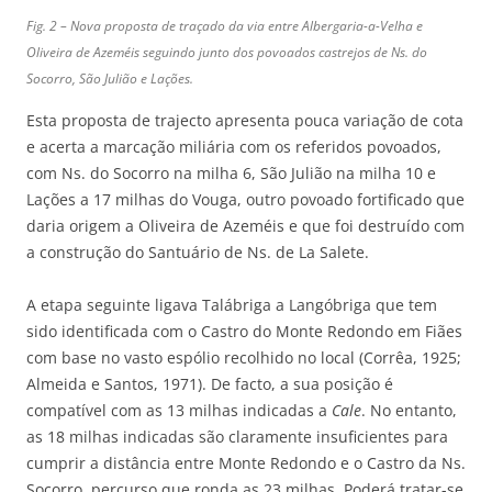
Fig. 2 – Nova proposta de traçado da via entre Albergaria-a-Velha e
Oliveira de Azeméis seguindo junto dos povoados castrejos de Ns. do
Socorro, São Julião e Lações.
Esta proposta de trajecto apresenta pouca variação de cota
e acerta a marcação miliária com os referidos povoados,
com Ns. do Socorro na milha 6, São Julião na milha 10 e
Lações a 17 milhas do Vouga, outro povoado fortificado que
daria origem a Oliveira de Azeméis e que foi destruído com
a construção do Santuário de Ns. de La Salete.
A etapa seguinte ligava Talábriga a Langóbriga que tem
sido identificada com o Castro do Monte Redondo em Fiães
com base no vasto espólio recolhido no local (Corrêa, 1925;
Almeida e Santos, 1971). De facto, a sua posição é
compatível com as 13 milhas indicadas a
Cale
. No entanto,
as 18 milhas indicadas são claramente insuficientes para
cumprir a distância entre Monte Redondo e o Castro da Ns.
Socorro, percurso que ronda as 23 milhas. Poderá tratar-se