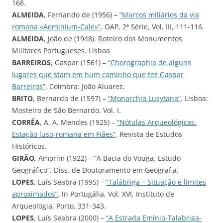
168.
ALMEIDA
, Fernando de (1956) –
“Marcos miliários da via
romana «Aeminium-Cale»”
. OAP, 2ª Série, Vol. III, 111-116.
ALMEIDA
, João de (1948). Roteiro dos Monumentos
Militares Portugueses. Lisboa
BARREIROS
, Gaspar (1561) –
“Chorographia de alguns
lugares que stam em hum caminho que fez Gaspar
Barreiros”
. Coimbra: João Aluarez.
BRITO
, Bernardo de (1597) –
“Monarchia Lusytana”
. Lisboa:
Mosteiro de São Bernardo. Vol. I.
CORRÊA
, A. A. Mendes (1925) –
“Nótulas Arqueológicas.
Estação luso-romana em Fiães”
. Revista de Estudos
Históricos.
GIRÃO
,
Amorim (1922) – “A Bacia do Vouga. Estudo
Geográfico”. Diss. de Doutoramento em Geografia.
LOPES
, Luís Seabra (1995) –
“Talábriga – Situação e limites
aproximados”
. In Portugália, Vol. XVI, Instituto de
Arqueologia, Porto, 331-343.
LOPES
, Luís Seabra (2000) –
“A Estrada Emínio-Talabriga-