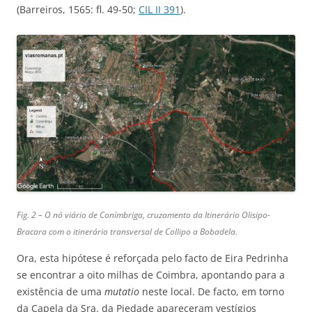
(Barreiros, 1565: fl. 49-50;
CIL II 391
).
Fig. 2 – O nó viário de Conímbriga, cruzamento da Itinerário Olisipo-
Bracara com o itinerário transversal de Collipo a Bobadela.
Ora, esta hipótese é reforçada pelo facto de Eira Pedrinha
se encontrar a oito milhas de Coimbra, apontando para a
existência de uma
mutatio
neste local. De facto, em torno
da Capela da Sra. da Piedade apareceram vestígios