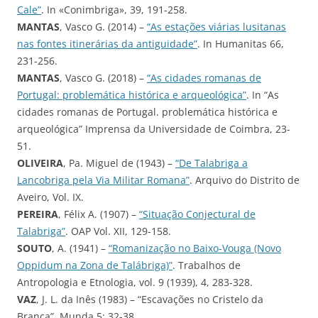
Cale”
. In «Conimbriga», 39, 191-258.
MANTAS
, Vasco G. (2014) –
“As estações viárias lusitanas
nas fontes itinerárias da antiguidade”
. In Humanitas 66,
231-256.
MANTAS
, Vasco G. (2018) –
“As cidades romanas de
Portugal: problemática histórica e arqueológica”
. In “As
cidades romanas de Portugal. problemática histórica e
arqueológica” Imprensa da Universidade de Coimbra, 23-
51.
OLIVEIRA
, Pa. Miguel de (1943) –
“De Talabriga a
Lancobriga pela Via Militar Romana”
. Arquivo do Distrito de
Aveiro, Vol. IX.
PEREIRA
, Félix A. (1907) –
“Situação Conjectural de
Talabriga”
. OAP Vol. XII, 129-158.
SOUTO
, A. (1941) –
“Romanização no Baixo-Vouga (Novo
Oppidum na Zona de Talábriga)”
. Trabalhos de
Antropologia e Etnologia, vol. 9 (1939), 4, 283-328.
VAZ
, J. L. da Inês (1983) – “Escavações no Cristelo da
Branca”, Munda 5: 32-38.