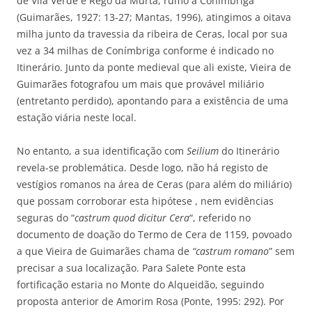
de Vila Verde e Rego da Murta, rumo a Conímbriga
(Guimarães, 1927: 13-27; Mantas, 1996), atingimos a oitava
milha junto da travessia da ribeira de Ceras, local por sua
vez a 34 milhas de Conímbriga conforme é indicado no
Itinerário. Junto da ponte medieval que ali existe, Vieira de
Guimarães fotografou um mais que provável miliário
(entretanto perdido), apontando para a existência de uma
estação viária neste local.
No entanto, a sua identificação com
Seilium
do Itinerário
revela-se problemática. Desde logo, não há registo de
vestígios romanos na área de Ceras (para além do miliário)
que possam corroborar esta hipótese , nem evidências
seguras do “
castrum quod dicitur Cera
“, referido no
documento de doação do Termo de Cera de 1159, povoado
a que Vieira de Guimarães chama de
“castrum romano
” sem
precisar a sua localização. Para Salete Ponte esta
fortificação estaria no Monte do Alqueidão, seguindo
proposta anterior de Amorim Rosa (Ponte, 1995: 292). Por