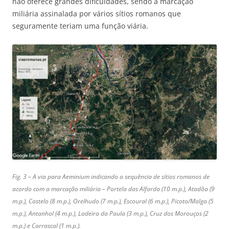
não oferece grandes dificuldades, sendo a marcação
miliária assinalada por vários sítios romanos que
seguramente teriam uma função viária.
Fig. 3 – A via para Aeminium indicando a sequência de sítios romanos de
acordo com a marcação miliária – Portela das Alfarda (10 m.p.)
,
Atadôa (9
m.p.),
Castelo (8 m.p.),
Orelhudo (7 m.p.), Escoural (6 m.p.)
,
Picoto/Malga (5
m.p.), Antanhol (4 m.p.), Ladeira da Paula (3 m.p.),
Cruz dos Morouços (2
m.p.) e Carrascal (1 m.p.)
.