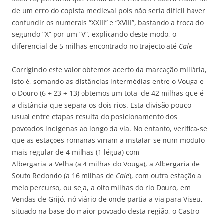
de um erro do copista medieval pois não seria difícil haver
confundir os numerais “XXIII” e “XVIII”, bastando a troca do
segundo “X” por um “V”, explicando deste modo, o
diferencial de 5 milhas encontrado no trajecto até
Cale
.
Corrigindo este valor obtemos acerto da marcação miliária,
isto é, somando as distâncias intermédias entre o Vouga e
o Douro (6 + 23 + 13) obtemos um total de 42 milhas que é
a distância que separa os dois rios. Esta divisão pouco
usual entre etapas resulta do posicionamento dos
povoados indígenas ao longo da via. No entanto, verifica-se
que as estações romanas viriam a instalar-se num módulo
mais regular de 4 milhas (1 légua) com
Albergaria-a-Velha (a 4 milhas do Vouga), a Albergaria de
Souto Redondo (a 16 milhas de
Cale
), com outra estação a
meio percurso, ou seja, a oito milhas do rio Douro, em
Vendas de Grijó, nó viário de onde partia a via para Viseu,
situado na base do maior povoado desta região, o Castro