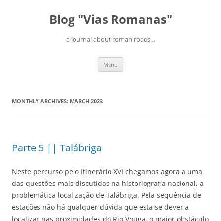
Blog "Vias Romanas"
a journal about roman roads…
Skip
Menu
to
content
MONTHLY ARCHIVES:
MARCH 2023
Parte 5 || Talábriga
Neste percurso pelo Itinerário XVI chegamos agora a uma
das questões mais discutidas na historiografia nacional, a
problemática localização de Talábriga. Pela sequência de
estações não há qualquer dúvida que esta se deveria
localizar nas proximidades do Rio Vouga, o maior obstáculo