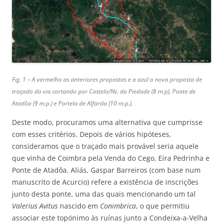
Fig. 1 – A vermelho as anteriores propostas e a azul o nova proposta de
traçado da via cortando por Castelo/Ns. da Piedade (8 m.p), Ponte de
Atadôa (9 m.p.) e Portela de Alfarda (10 m.p.).
Deste modo, procuramos uma alternativa que cumprisse
com esses critérios. Depois de vários hipóteses,
consideramos que o traçado mais provável seria aquele
que vinha de Coimbra pela Venda do Cego, Eira Pedrinha e
Ponte de Atadôa. Aliás, Gaspar Barreiros (com base num
manuscrito de Acurcio) refere a existência de inscrições
junto desta ponte, uma das quais mencionando um tal
Valerius Avitus
nascido em
Conimbrica
, o que permitiu
associar este topónimo às ruínas junto a Condeixa-a-Velha