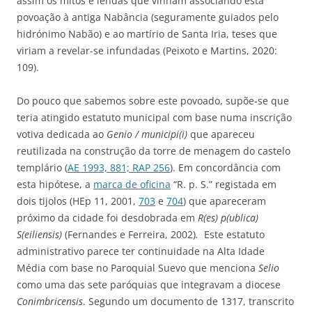
assim os mitos e lendas que vinham associando esta
povoação à antiga Nabância (seguramente guiados pelo
hidrónimo Nabão) e ao martírio de Santa Iria, teses que
viriam a revelar-se infundadas (Peixoto e Martins, 2020:
109).
Do pouco que sabemos sobre este povoado, supõe-se que
teria atingido estatuto municipal com base numa inscrição
votiva dedicada ao
Genio / municipi(i)
que apareceu
reutilizada na construção da torre de menagem do castelo
templário (
AE 1993, 881; RAP 256
). Em concordância com
esta hipótese, a
marca de oficina
“R. p. S.” registada em
dois tijolos (HEp 11, 2001,
703
e
704
) que apareceram
próximo da cidade foi desdobrada em
R(es) p(ublica)
S(eiliensis)
(Fernandes e Ferreira, 2002)
.
Este estatuto
administrativo parece ter continuidade na Alta Idade
Média com base no Paroquial Suevo que menciona
Selio
como uma das sete paróquias que integravam a diocese
Conimbricensis
. Segundo um documento de 1317, transcrito