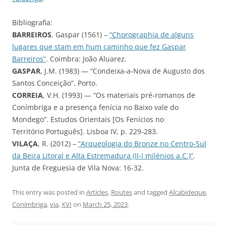
Bibliografia:
BARREIROS
, Gaspar (1561) –
“Chorographia de alguns
lugares que stam em hum caminho que fez Gaspar
Barreiros”
. Coimbra: João Aluarez.
GASPAR
, J.M. (1983) — “Condeixa‑a‑Nova de Augusto dos
Santos Conceição”. Porto.
CORREIA
, V.H. (1993) — “Os materiais pré‑romanos de
Conímbriga e a presença fenícia no Baixo vale do
Mondego”. Estudos Orientais [Os Fenícios no
Território Português]. Lisboa IV, p. 229‑283.
VILAÇA
, R. (2012) –
“Arqueologia do Bronze no Centro-Sul
da Beira Litoral e Alta Estremadura (II-I milénios a.C.)”
.
Junta de Freguesia de Vila Nova: 16-32.
This entry was posted in
Articles
,
Routes
and tagged
Alcabideque
,
Conímbriga
,
via
,
XVI
on
March 25, 2023
.