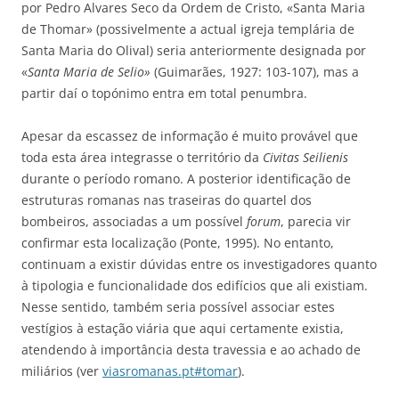
por Pedro Alvares Seco da Ordem de Cristo, «Santa Maria
de Thomar» (possivelmente a actual igreja templária de
Santa Maria do Olival) seria anteriormente designada por
«
Santa Maria de Selio»
(Guimarães, 1927: 103-107), mas a
partir daí o topónimo entra em total penumbra.
Apesar da escassez de informação é muito provável que
toda esta área integrasse o território da
Civitas Seilienis
durante o período romano. A posterior identificação de
estruturas romanas nas traseiras do quartel dos
bombeiros, associadas a um possível
forum
, parecia vir
confirmar esta localização (Ponte, 1995). No entanto,
continuam a existir dúvidas entre os investigadores quanto
à tipologia e funcionalidade dos edifícios que ali existiam.
Nesse sentido, também seria possível associar estes
vestígios à estação viária que aqui certamente existia,
atendendo à importância desta travessia e ao achado de
miliários (ver
viasromanas.pt#tomar
).