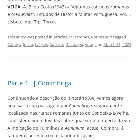
VEIGA
, A. B. da Costa (1943) – “Algumas estradas romanas
e medievais”. Estudos de História Militar Portuguesa. Vol. I.
Lisboa: Imp. Tip. Torres
This entry was posted in
Articles
,
Milestones
,
Routes
and tagged
Cabeço
,
Julião
,
Lações
,
Socorro
,
Talabriga
,
vouga
on
March 31, 2023
.
Parte 4 || Conímbriga
Continuando a descrição do Itinerário XVI, vamos agora
analisar a sua passagem por
Conimbriga,
seguramente
localizada nas ruínas romanas junto de Condeixa-a-Velha,
subsistem ainda dúvidas sobre qual seria o trajecto da via.
A indicação de 10 milhas a
Aeminium
, actual Coimbra, é
também coerente com esta identificação.