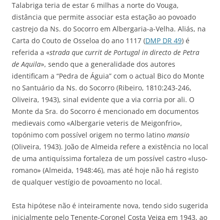
Talabriga teria de estar 6 milhas a norte do Vouga,
distância que permite associar esta estação ao povoado
castrejo da Ns. do Socorro em Albergaria-a-Velha. Aliás, na
Carta do Couto de Osseloa do ano 1117 (
DMP DR 49
) é
referida a «
strada que currit de Portugal in directo de Petra
de Aquila
», sendo que a generalidade dos autores
identificam a “Pedra de Águia” com o actual Bico do Monte
no Santuário da Ns. do Socorro (Ribeiro, 1810:243-246,
Oliveira, 1943), sinal evidente que a via corria por ali. O
Monte da Sra. do Socorro é mencionado em documentos
medievais como «Albergarie veteris de Meigonfrio»,
topónimo com possível origem no termo latino
mansio
(Oliveira, 1943). João de Almeida refere a existência no local
de uma antiquíssima fortaleza de um possível castro «luso-
romano» (Almeida, 1948:46), mas até hoje não há registo
de qualquer vestígio de povoamento no local.
Esta hipótese não é inteiramente nova, tendo sido sugerida
inicialmente pelo Tenente-Coronel Costa Veiga em 1943, ao