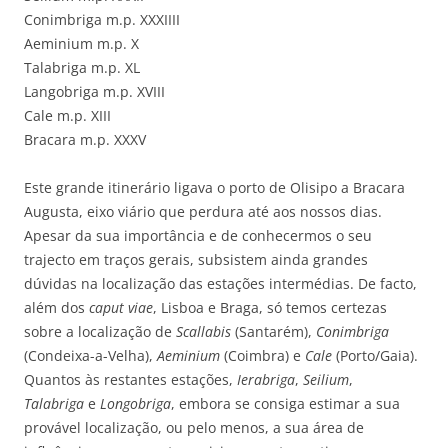
Conimbriga m.p. XXXIIII
Aeminium m.p. X
Talabriga m.p. XL
Langobriga m.p. XVIII
Cale m.p. XIII
Bracara m.p. XXXV
Este grande itinerário ligava o porto de Olisipo a Bracara
Augusta, eixo viário que perdura até aos nossos dias.
Apesar da sua importância e de conhecermos o seu
trajecto em traços gerais, subsistem ainda grandes
dúvidas na localização das estações intermédias. De facto,
além dos
caput viae
, Lisboa e Braga, só temos certezas
sobre a localização de
Scallabis
(Santarém),
Conimbriga
(Condeixa-a-Velha),
Aeminium
(Coimbra) e
Cale
(Porto/Gaia).
Quantos às restantes estações,
Ierabriga
,
Seilium
,
Talabriga
e
Longobriga
, embora se consiga estimar a sua
provável localização, ou pelo menos, a sua área de