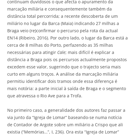
continuam duvidosos o que afecta o apuramento da
marcação miliária e consequentemente também da
distância total percorrida; a recente descoberta de um
miliário no lugar da Barca (Maia) indicando 27 milhas a
Braga veio (re)confirmar o percurso pela rota da actual
EN14 (Ribeiro, 2016). Por outro lado, o lugar da Barca está a
cerca de 8 milhas do Porto, perfazendo as 35 milhas
necessárias para atingir
Cale
; mais difícil é explicar a
distância a Braga pois os percursos actualmente propostos
excedem esse valor, sugerindo que o trajecto seria mais
curto em alguns troços. A análise da marcação miliária
permitiu identificar dois tramos onde essa diferença é
mais notória: a parte inicial à saída de Braga e o segmento
que atravessa o Rio Ave para a Trofa.
No primeiro caso, a generalidade dos autores faz passar a
via junto da “Igreja de Lomar” baseando-se numa notícia
de Contador de Argote sobre um miliário a Crispo que ali
existia (“Memórias…”, I, 236). Ora esta “Igreja de Lomar”