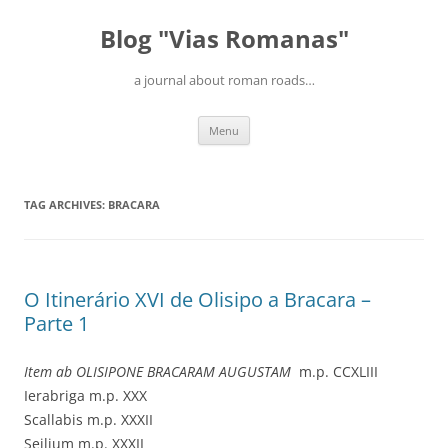
Blog "Vias Romanas"
a journal about roman roads…
Skip
Menu
to
content
TAG ARCHIVES:
BRACARA
O Itinerário XVI de Olisipo a Bracara –
Parte 1
Item ab OLISIPONE BRACARAM AUGUSTAM
m.p. CCXLIII
Ierabriga m.p. XXX
Scallabis m.p. XXXII
Seilium m.p. XXXII