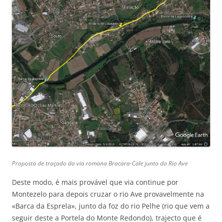
Proposta de traçado da via romana Bracara-Cale junto do Rio Ave
Deste modo, é mais provável que via continue por
Montezelo para depois cruzar o rio Ave provavelmente na
«Barca da Esprela», junto da foz do rio Pelhe (rio que vem a
seguir deste a Portela do Monte Redondo), trajecto que é