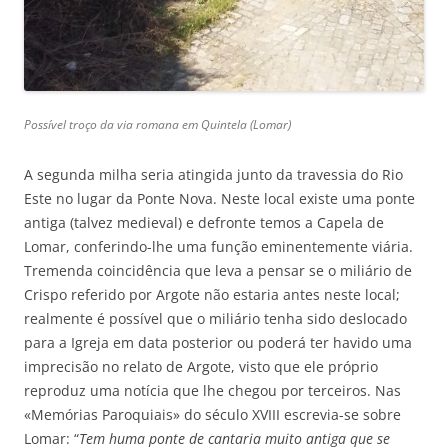
Possível troço da via romana em Quintela (Lomar)
A segunda milha seria atingida junto da travessia do Rio
Este no lugar da Ponte Nova. Neste local existe uma ponte
antiga (talvez medieval) e defronte temos a Capela de
Lomar, conferindo-lhe uma função eminentemente viária.
Tremenda coincidência que leva a pensar se o miliário de
Crispo referido por Argote não estaria antes neste local;
realmente é possível que o miliário tenha sido deslocado
para a Igreja em data posterior ou poderá ter havido uma
imprecisão no relato de Argote, visto que ele próprio
reproduz uma notícia que lhe chegou por terceiros. Nas
«Memórias Paroquiais» do século XVIII escrevia-se sobre
Lomar: “
Tem huma ponte de cantaria muito antiga que se