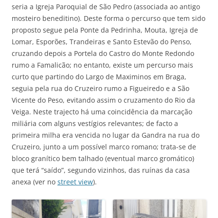
seria a Igreja Paroquial de São Pedro (associada ao antigo
mosteiro beneditino). Deste forma o percurso que tem sido
proposto segue pela Ponte da Pedrinha, Mouta, Igreja de
Lomar, Esporões, Trandeiras e Santo Estevão do Penso,
cruzando depois a Portela do Castro do Monte Redondo
rumo a Famalicão; no entanto, existe um percurso mais
curto que partindo do Largo de Maximinos em Braga,
seguia pela rua do Cruzeiro rumo a Figueiredo e a São
Vicente do Peso, evitando assim o cruzamento do Rio da
Veiga. Neste trajecto há uma coincidência da marcação
miliária com alguns vestígios relevantes; de facto a
primeira milha era vencida no lugar da Gandra na rua do
Cruzeiro, junto a um possível marco romano; trata-se de
bloco granítico bem talhado (eventual marco gromático)
que terá “saído”, segundo vizinhos, das ruínas da casa
anexa (ver no
street view
).