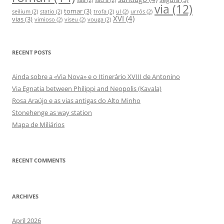
via
(12)
tomar
(3)
seilium
(2)
statio
(2)
trofa
(2)
ul
(2)
urrós
(2)
XVI
(4)
vias
(3)
vimioso
(2)
viseu
(2)
vouga
(2)
RECENT POSTS
Ainda sobre a «Via Nova» e o Itinerário XVIII de Antonino
Via Egnatia between Philippi and Neopolis (Kavala)
Rosa Araújo e as vias antigas do Alto Minho
Stonehenge as way station
Mapa de Miliários
RECENT COMMENTS
ARCHIVES
April 2026