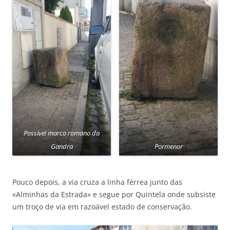
Possível marco romano da
Gandra
Pormenor
Pouco depois, a via cruza a linha férrea junto das
«Alminhas da Estrada» e segue por Quintela onde subsiste
um troço de via em razoável estado de conservação.