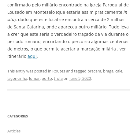
confirmado pelo miliário encontrado na Igreja Paroquial de
Lousado em Montezelo (que estaria assim praticamente
in
situ
), dado que este local se encontra a cerca de 2 milhas
de Santa Catarina, onde apareceu outro miliário. Tudo leva
a crer que este seria o verdadeiro traçado da via durante o
período romano, encurtando o percurso algumas centenas
de metros, o que permite acertar a marcação milária . ver
itinerário
aqui
.
This entry was posted in
Routes
and tagged
bracara
,
braga
,
cale
,
lagoncinha
,
lomar
,
porto
,
trofa
on
June 5, 2020
.
CATEGORIES
Articles