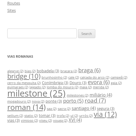
Routes
Sites
S
e
a
r
VIAS ROMANAS
c
h
braga
(6)
bobadela
(3)
algarve
(2)
bias
(2)
bracara
(2)
bridge
(10)
f
brunhosinho
(2)
cale
(2)
calçada do arco
(2)
campeã
(2)
evora
(6)
Conímbriga
(3)
Douro
(3)
o
cerro da mesquita
(2)
gaia
(2)
guimaraes
(2)
lajeado
(2)
lomba do mouro
(2)
maia
(2)
merida
(2)
milestone
(25)
r
miliário
(4)
milestones
(2)
:
road
(7)
porto
(5)
ponte
(3)
mogadouro
(2)
nova
(2)
roman
(14)
santiago
(4)
segura
(3)
saa
(2)
sacra
(2)
via
(12)
tomar
(3)
seilium
(2)
statio
(2)
trofa
(2)
ul
(2)
urrós
(2)
XVI
(4)
vias
(3)
vimioso
(2)
viseu
(2)
vouga
(2)