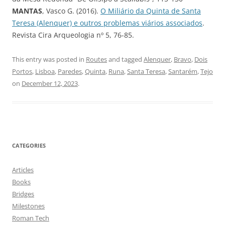
MANTAS
, Vasco G. (2016).
O Miliário da Quinta de Santa
Teresa (Alenquer) e outros problemas viários associados
.
Revista Cira Arqueologia nº 5, 76-85.
This entry was posted in
Routes
and tagged
Alenquer
,
Bravo
,
Dois
Portos
,
Lisboa
,
Paredes
,
Quinta
,
Runa
,
Santa Teresa
,
Santarém
,
Tejo
on
December 12, 2023
.
CATEGORIES
Articles
Books
Bridges
Milestones
Roman Tech