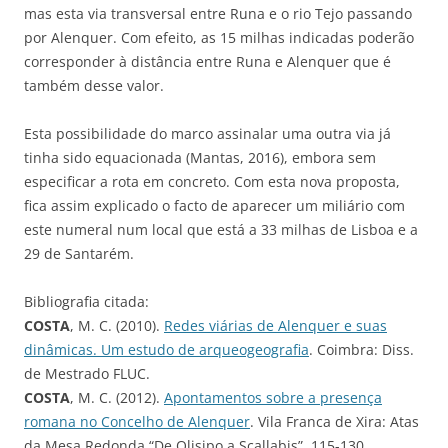
mas esta via transversal entre Runa e o rio Tejo passando
por Alenquer. Com efeito, as 15 milhas indicadas poderão
corresponder à distância entre Runa e Alenquer que é
também desse valor.
Esta possibilidade do marco assinalar uma outra via já
tinha sido equacionada (Mantas, 2016), embora sem
especificar a rota em concreto. Com esta nova proposta,
fica assim explicado o facto de aparecer um miliário com
este numeral num local que está a 33 milhas de Lisboa e a
29 de Santarém.
Bibliografia citada:
COSTA
, M. C. (2010).
Redes viárias de Alenquer e suas
dinâmicas. Um estudo de arqueogeografia
. Coimbra: Diss.
de Mestrado FLUC.
COSTA
, M. C. (2012).
Apontamentos sobre a presença
romana no Concelho de Alenquer
. Vila Franca de Xira: Atas
da Mesa Redonda “De Olisipo a Scallabis”, 115-130