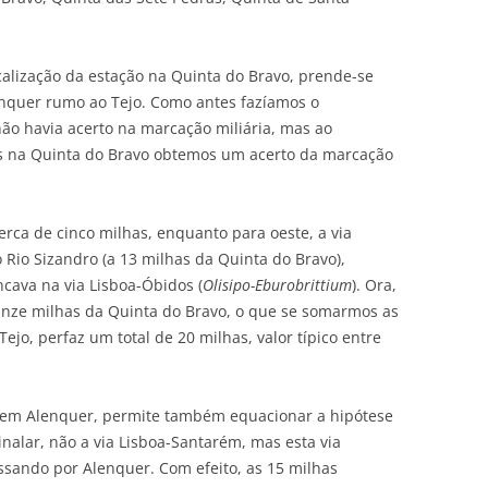
alização da estação na Quinta do Bravo, prende-se
enquer rumo ao Tejo. Como antes fazíamos o
ão havia acerto na marcação miliária, mas ao
as na Quinta do Bravo obtemos um acerto da marcação
cerca de cinco milhas, enquanto para oeste, a via
o Rio Sizandro (a 13 milhas da Quinta do Bravo),
cava na via Lisboa-Óbidos (
Olisipo-Eburobrittium
). Ora,
inze milhas da Quinta do Bravo, o que se somarmos as
jo, perfaz um total de 20 milhas, valor típico entre
a em Alenquer, permite também equacionar a hipótese
inalar, não a via Lisboa-Santarém, mas esta via
assando por Alenquer. Com efeito, as 15 milhas