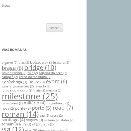
Sites
S
e
a
r
VIAS ROMANAS
c
h
bobadela
(3)
algarve
(2)
bias
(2)
bracara
(2)
bridge
(10)
braga
(6)
f
brunhosinho
(2)
cale
(2)
calçada do arco
(2)
o
campeã
(2)
cerro da mesquita
(2)
evora
(6)
Conímbriga
(3)
Douro
(3)
r
gaia
(2)
guimaraes
(2)
lajeado
(2)
:
lomba do mouro
(2)
maia
(2)
merida
(2)
milestone
(25)
miliário
(4)
milestones
(2)
mogadouro
(2)
road
(7)
porto
(5)
ponte
(3)
nova
(2)
roman
(14)
saa
(2)
sacra
(2)
santiago
(4)
segura
(3)
seilium
(2)
statio
(2)
tomar
(3)
trofa
(2)
ul
(2)
urrós
(2)
via
(12)
vias
(3)
vimioso
(2)
viseu
(2)