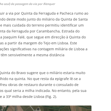
inha azul) da passagem da via por Alenquer
eguir a via por Quinta da Ferraguda e Pacheca rumo ao
do deste modo junto do miliário da Quinta de Santa
ise mais cuidada do terreno permitiu identificar um
inta da Ferraguda por Carambancha, Estrada do
Rua Joaquim Falé, que segue em direcção à Quinta do
as a partir da margem do Tejo em Lisboa. Este
ações significativas na contagem miliária de Lisboa a
 têm sensivelmente a mesma distância
uinta do Bravo sugere que o miliário estaria muito
olhido na quinta. No que resta da epígrafe lê-se a
ofreu obras de restauro durante o consulado de
s qual seria a milha indicada. No entanto, pela sua
 a 33ª milha desde Lisboa (Fig. 2).