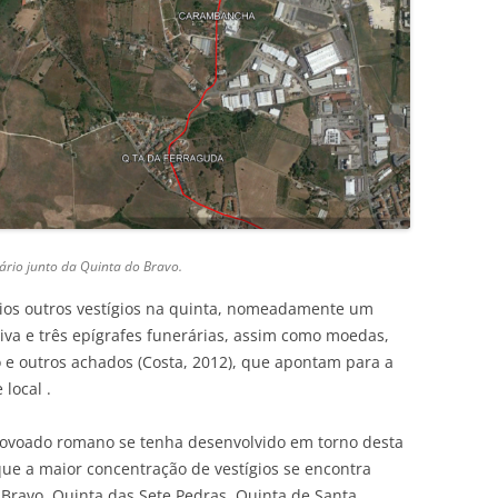
ário junto da Quinta do Bravo.
rios outros vestígios na quinta, nomeadamente um
va e três epígrafes funerárias, assim como moedas,
dro e outros achados (Costa, 2012), que apontam para a
 local .
povoado romano se tenha desenvolvido em torno desta
que a maior concentração de vestígios se encontra
Bravo, Quinta das Sete Pedras, Quinta de Santa