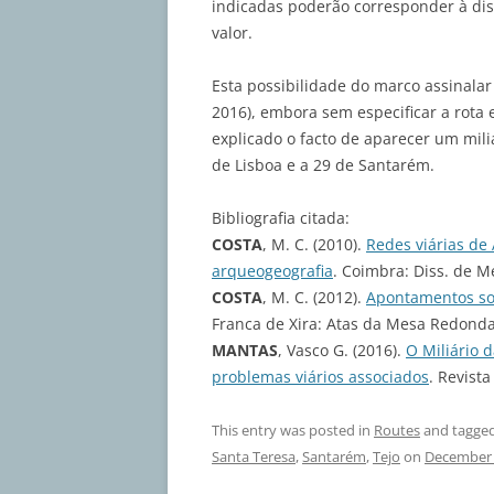
indicadas poderão corresponder à di
valor.
Esta possibilidade do marco assinalar
2016), embora sem especificar a rota 
explicado o facto de aparecer um mil
de Lisboa e a 29 de Santarém.
Bibliografia citada:
COSTA
, M. C. (2010).
Redes viárias de
arqueogeografia
. Coimbra: Diss. de M
COSTA
, M. C. (2012).
Apontamentos so
Franca de Xira: Atas da Mesa Redonda 
MANTAS
, Vasco G. (2016).
O Miliário 
problemas viários associados
. Revista
This entry was posted in
Routes
and tagge
Santa Teresa
,
Santarém
,
Tejo
on
December 