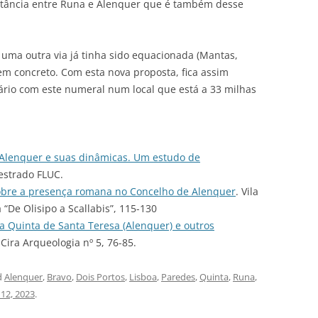
stância entre Runa e Alenquer que é também desse
 uma outra via já tinha sido equacionada (Mantas,
em concreto. Com esta nova proposta, fica assim
iário com este numeral num local que está a 33 milhas
 Alenquer e suas dinâmicas. Um estudo de
estrado FLUC.
bre a presença romana no Concelho de Alenquer
. Vila
“De Olisipo a Scallabis”, 115-130
da Quinta de Santa Teresa (Alenquer) e outros
 Cira Arqueologia nº 5, 76-85.
d
Alenquer
,
Bravo
,
Dois Portos
,
Lisboa
,
Paredes
,
Quinta
,
Runa
,
12, 2023
.