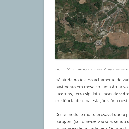
Fig. 2 –
Mapa corrigido com localização do nó vi
Há ainda notícia do achamento de vá
pavimento em mosaico, uma árula voti
lucernas, terra sigillata, taças de vi
existência de uma estação viária neste
Deste modo, é muito provável que o 
paragem (i.e. um
vicus viarum
), sendo 
numa área delimitada pela Quinta do 