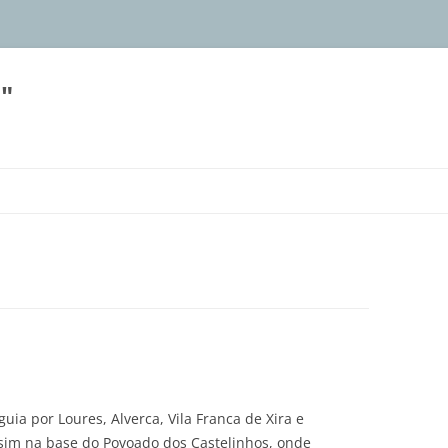
"
Skip
to
content
uia por Loures, Alverca, Vila Franca de Xira e
sim na base do Povoado dos Castelinhos, onde