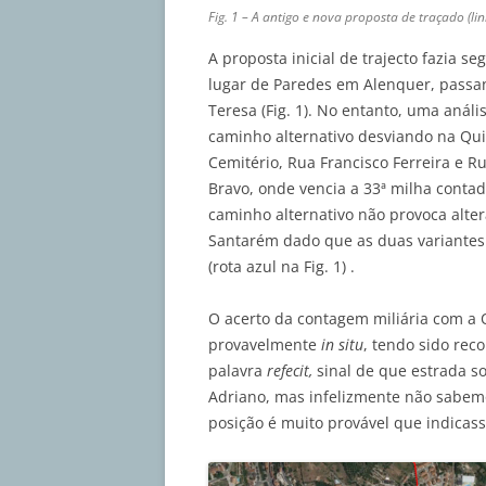
Fig. 1 – A antigo e nova proposta de traçado (l
A proposta inicial de trajecto fazia s
lugar de Paredes em Alenquer, passan
Teresa (Fig. 1). No entanto, uma anál
caminho alternativo desviando na Qu
Cemitério, Rua Francisco Ferreira e 
Bravo, onde vencia a 33ª milha contad
caminho alternativo não provoca alter
Santarém dado que as duas variantes
(rota azul na Fig. 1) .
O acerto da contagem miliária com a Q
provavelmente
in situ
, tendo sido rec
palavra
refecit,
sinal de que estrada s
Adriano, mas infelizmente não sabemo
posição é muito provável que indicasse